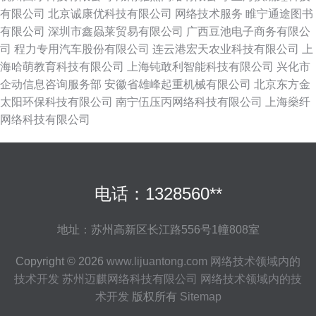
有限公司
北京诚康优科技有限公司
网络技术服务
睢宁通途图书
有限公司
深圳市鑫赑莱贸易有限公司
广西豆池电子商务有限公
司
程力专用汽车股份有限公司
连云港宏天农业科技有限公司
上
海哈萌教育科技有限公司
上海钝敢利智能科技有限公司
兴化市
企动信息咨询服务部
安徽省雄峰起重机械有限公司
北京东方金
太阳环保科技有限公司
南宁伍压丙网络科技有限公司
上海燊纤
网络科技有限公司
电话：1328560**
地址：苏州高新区长江路556号1幢808室
Copyright © 2026
www.lijuantong.com
网络技术领域内的
技术开发
苏州迈麒网络科技有限公司
网络技术领域内的技
术开发
版权所有
Sitemap