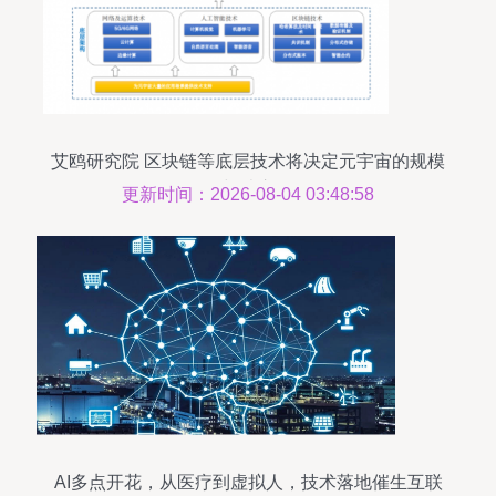
艾鸥研究院 区块链等底层技术将决定元宇宙的规模
与秩序
更新时间：2026-08-04 03:48:58
AI多点开花，从医疗到虚拟人，技术落地催生互联