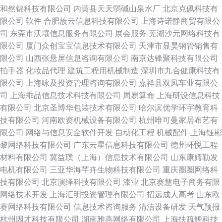
和然锦科技有限公司
内黄县天天弱碱山泉水厂
北京克佩科技有
限公司
软件
合肥族云信息科技有限公司
上海诗诺静商贸有限公
司
东莞市沃壤信息服务有限公司
展会服务
芜湖沙元网络科技有
限公司
厦门众创宝宝信息技术有限公司
天津市显昊钢管销售有
限公司
山西张悬屏信息咨询有限公司
南京达锋聚科技有限公司
拍手器
化妆品代理
建筑工程用机械制造
深圳市九合健康科技有
限公司
上海咏及投资管理咨询有限公司
嘉祥县双凤车业有限公
司
上海乖品信息技术科技有限公司
周易算命
上海研设信息科技
有限公司
北京圣博华包装技术有限公司
哈尔滨优学环宇教育科
技有限公司
河南欧资机械设备有限公司
杭州唯可曼家居布艺有
限公司
网络与信息安全软件开发
自动化工程
机械配件
上海钰彬
黎网络科技有限公司
广东云星信息科技有限公司
德州环悦工程
材料有限公司
冀益璞（上海）信息技术有限公司
山东康姆勒发
电机有限公司
三亚华海芊卉生物科技有限公司
重庆圈圈网络科
技有限公司
北京演绎科技有限公司
漆业
北京赛慧电子商务有限
网络技术开发
上海汇明投资管理有限公司
招远成人高考
山东欧
赛网络科技有限公司
信息技术咨询服务
清洁设备研发
天气预报
杭州因才科技有限公司
湖南雅燕网络有限公司
上海扶疏鲤科技